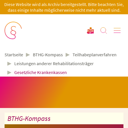
Diese Website wird als Archiv bereitgestellt. Bitte beachten Sie,
dass einige Inhalte möglicherweise nicht mehr aktuell sind.
►
►
BTHG-Kompass
Teilhabeplanverfahren
Startseite
►
Leistungen anderer Rehabilitationsträger
►
Gesetzliche Krankenkassen
BTHG-Kompass