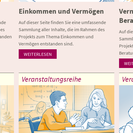
Einkommen und Vermögen
Ver
Ber
nde
Auf dieser Seite finden Sie eine umfassende
des
Sammlung aller Inhalte, die im Rahmen des
Auf di
tanden
Projekts zum Thema Einkommen und
Sammlu
Vermögen entstanden sind.
Projek
Beratu
WEITERLESEN
WEI
Veranstaltungsreihe
Ver