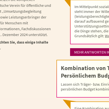
sche Verein für öffentliche und
Im Mittelpunkt sozi
ekt „Umsetzungsbegleitung
steht immer der Wille
(leistungsberechtig
sowie Leistungserbringer der
darauf aufbauend ge
 für Menschen mit
Unterstützungssettin
formationen, Fachdiskussionen
die Dinge stehen, di
. Dezember 2024 unterstützt.
Grundsätzlich gilt:
We
chten Sie, dass einige Inhalte
.
MEHR ANTWORTEN I
Kombination von 
Persönlichem Bud
Lassen sich Träger- bzw. Ein
persönlichen Budget kombin
Eine Kombination au