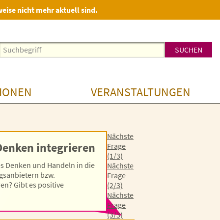
weise nicht mehr aktuell sind.
IONEN
VERANSTALTUNGEN
Nächste
Denken integrieren
Frage
(1/3)
hes Denken und Handeln in die
Nächste
ngsanbietern bzw.
Frage
en? Gibt es positive
(2/3)
Nächste
Frage
(3/3)