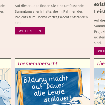
exis
nde
Auf dieser Seite finden Sie eine umfassende
Leis
des
Sammlung aller Inhalte, die im Rahmen des
Projekts zum Thema Vertragsrecht entstanden
Auf di
sind.
Sammlu
WEITERLESEN
Projek
existe
sind.
WEI
Themenübersicht
The