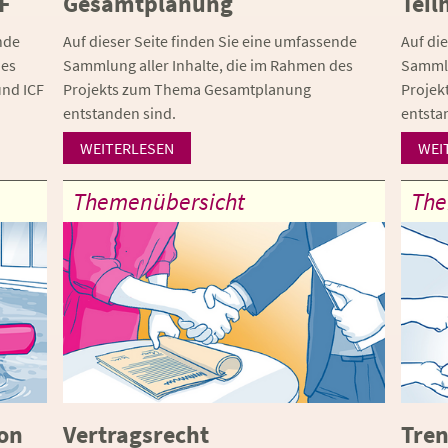
F
Gesamtplanung
Teil
nde
Auf dieser Seite finden Sie eine umfassende
Auf di
des
Sammlung aller Inhalte, die im Rahmen des
Sammlu
und ICF
Projekts zum Thema Gesamtplanung
Projek
entstanden sind.
entsta
WEITERLESEN
WEI
Themenübersicht
The
ion
Vertragsrecht
Tren