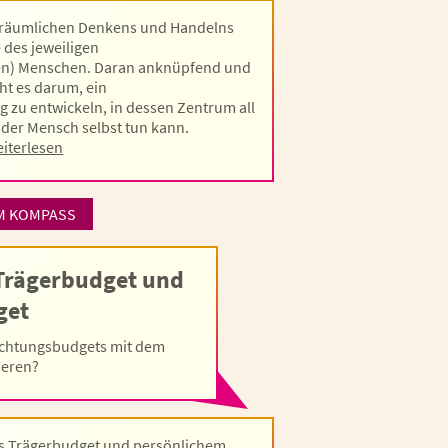
alräumlichen Denkens und Handelns
 des jeweiligen
ten) Menschen. Daran anknüpfend und
ht es darum, ein
g zu entwickeln, in dessen Zentrum all
e der Mensch selbst tun kann.
iterlesen
M KOMPASS
Trägerbudget und
get
richtungsbudgets mit dem
ieren?
s Trägerbudget und persönlichem