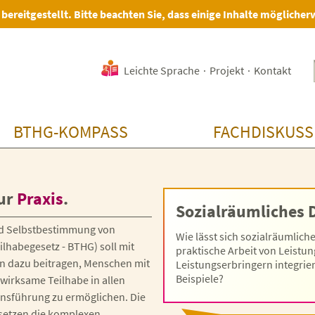
 bereitgestellt. Bitte beachten Sie, dass einige Inhalte möglicher
Leichte Sprache
·
Projekt
·
Kontakt
BTHG-KOMPASS
FACHDISKUSS
ur
Praxis
.
Sozialräumliches 
nd Selbstbestimmung von
Wie lässt sich sozialräumlic
habegesetz - BTHG) soll mit
praktische Arbeit von Leistu
 dazu beitragen, Menschen mit
Leistungserbringern integrier
Beispiele?
wirksame Teilhabe in allen
ensführung zu ermöglichen. Die
 setzen die komplexen