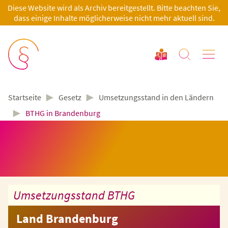
Diese Website wird als Archiv bereitgestellt. Bitte beachten Sie,
dass einige Inhalte möglicherweise nicht mehr aktuell sind.
►
►
Gesetz
Umsetzungsstand in den Ländern
Startseite
►
BTHG in Brandenburg
Umsetzungsstand BTHG
Land Brandenburg