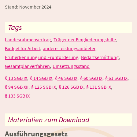
Stand: November 2024
Tags
Landesrahmenvertrag
Träger der Eingliederungshilfe
Budget für Arbeit
andere Leistungsanbieter
Früherkennung und Frühförderung
Bedarfsermittlung
Gesamtplanverfahren
Umsetzungsstand
§ 13 SGB IX
§ 14 SGB IX
§ 46 SGB IX
§ 60 SGB IX
§ 61 SGB IX
§ 94 SGB XII
§ 125 SGB IX
§ 126 SGB IX
§ 131 SGB IX
§ 133 SGB IX
Materialien zum Download
Ausführungsgesetz