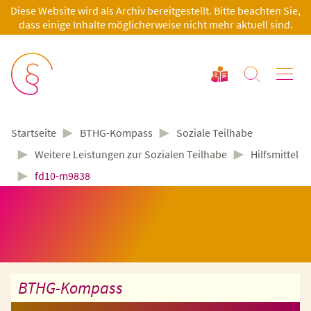
Diese Website wird als Archiv bereitgestellt. Bitte beachten Sie,
dass einige Inhalte möglicherweise nicht mehr aktuell sind.
►
►
BTHG-Kompass
Soziale Teilhabe
Startseite
►
►
Weitere Leistungen zur Sozialen Teilhabe
Hilfsmittel
►
fd10-m9838
BTHG-Kompass