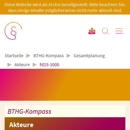
Diese Website wird als Archiv bereitgestellt. Bitte beachten Sie,
dass einige Inhalte möglicherweise nicht mehr aktuell sind.
►
►
BTHG-Kompass
Gesamtplanung
Startseite
►
►
Akteure
fd15-1005
BTHG-Kompass
Akteure