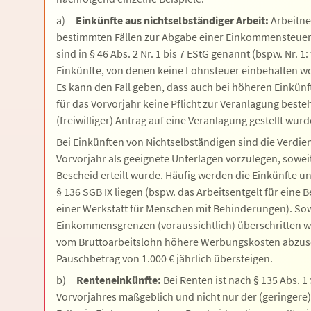
a)
Einkünfte aus nichtselbständiger Arbeit:
Arbeitne
bestimmten Fällen zur Abgabe einer Einkommensteuer-E
sind in § 46 Abs. 2 Nr. 1 bis 7 EStG genannt (bspw. Nr.
Einkünfte, von denen keine Lohnsteuer einbehalten wor
Es kann den Fall geben, dass auch bei höheren Einkünf
für das Vorvorjahr keine Pflicht zur Veranlagung beste
(freiwilliger) Antrag auf eine Veranlagung gestellt wurd
Bei Einkünften von Nichtselbständigen sind die Verdi
Vorvorjahr als geeignete Unterlagen vorzulegen, sowe
Bescheid erteilt wurde. Häufig werden die Einkünfte
§ 136 SGB IX liegen (bspw. das Arbeitsentgelt für eine 
einer Werkstatt für Menschen mit Behinderungen). Sowe
Einkommensgrenzen (voraussichtlich) überschritten we
vom Bruttoarbeitslohn höhere Werbungskosten abzuse
Pauschbetrag von 1.000 € jährlich übersteigen.
b)
Renteneinkünfte:
Bei Renten ist nach § 135 Abs. 1
Vorvorjahres maßgeblich und nicht nur der (geringere) 