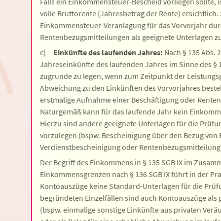
Falls ein Einkommensteuer-Bescheid vorliegen sollte, is
volle Bruttorente (Jahresbetrag der Rente) ersichtlich.
Einkommensteuer-Veranlagung für das Vorvorjahr durc
Rentenbezugsmitteilungen als geeignete Unterlagen z
c)
Einkünfte des laufenden Jahres:
Nach § 135 Abs. 2
Jahreseinkünfte des laufenden Jahres im Sinne des § 1
zugrunde zu legen, wenn zum Zeitpunkt der Leistungs
Abweichung zu den Einkünften des Vorvorjahres besteht
erstmalige Aufnahme einer Beschäftigung oder Renten
Naturgemäß kann für das laufende Jahr kein Einkommen
Hierzu sind andere geeignete Unterlagen für die Prüf
vorzulegen (bspw. Bescheinigung über den Bezug von
Verdienstbescheinigung oder Rentenbezugsmitteilung
Der Begriff des Einkommens in § 135 SGB IX im Zusam
Einkommensgrenzen nach § 136 SGB IX führt in der Pra
Kontoauszüge keine Standard-Unterlagen für die Prüf
begründeten Einzelfällen sind auch Kontoauszüge als
(bspw. einmalige sonstige Einkünfte aus privaten Ver