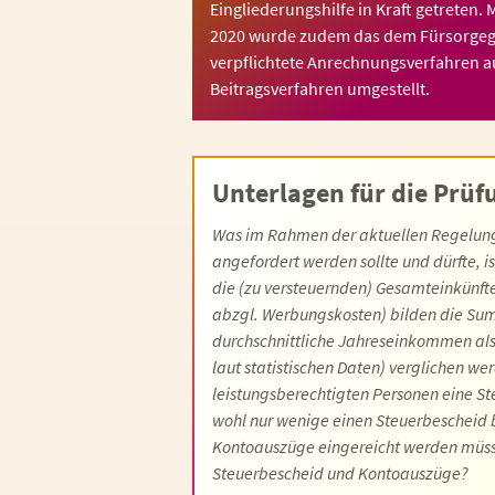
Eingliederungshilfe in Kraft getreten. 
2020 wurde zudem das dem Fürsorge
verpflichtete Anrechnungsverfahren au
Beitragsverfahren umgestellt.
Unterlagen für die Prüf
Was im Rahmen der aktuellen Regelung
angefordert werden sollte und dürfte, i
die (zu versteuernden) Gesamteinkünf
abzgl. Werbungskosten) bilden die Sum
durchschnittliche Jahreseinkommen als 
laut statistischen Daten) verglichen w
leistungsberechtigten Personen eine S
wohl nur wenige einen Steuerbescheid be
Kontoauszüge eingereicht werden müss
Steuerbescheid und Kontoauszüge?