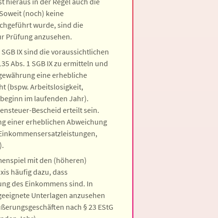
t hieraus in der Regel auch die
 Soweit (noch) keine
hgeführt wurde, sind die
ur Prüfung anzusehen.
 SGB IX sind die voraussichtlichen
35 Abs. 1 SGB IX zu ermitteln und
gewährung eine erhebliche
 (bspw. Arbeitslosigkeit,
beginn im laufenden Jahr).
steuer-Bescheid erteilt sein.
ung einer erheblichen Abweichung
 Einkommensersatzleistungen,
).
menspiel mit den (höheren)
xis häufig dazu, dass
ung des Einkommens sind. In
 geeignete Unterlagen anzusehen
äußerungsgeschäften nach § 23 EStG