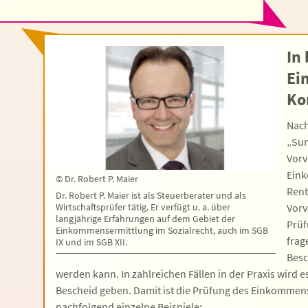
In
Ei
Ko
Nach
„Sum
Vorv
Eink
©
Dr. Robert P. Maier
Rent
Dr. Robert P. Maier ist als Steuerberater und als
Vorv
Wirtschaftsprüfer tätig. Er verfügt u. a. über
langjährige Erfahrungen auf dem Gebiet der
Prüf
Einkommensermittlung im Sozialrecht, auch im SGB
frag
IX und im SGB XII.
Besc
werden kann. In zahlreichen Fällen in der Praxis wird
Bescheid geben. Damit ist die Prüfung des Einkommens
nachfolgend einzelne Beispiele: