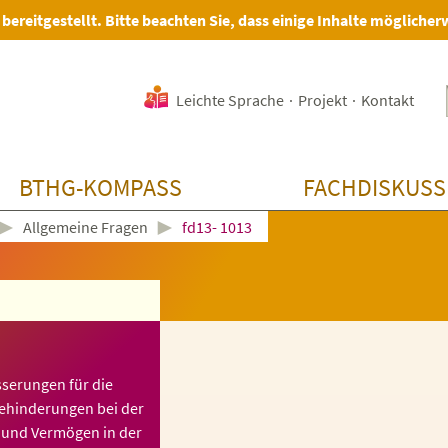
 bereitgestellt. Bitte beachten Sie, dass einige Inhalte möglicher
Leichte Sprache
·
Projekt
·
Kontakt
BTHG-KOMPASS
FACHDISKUSS
►
►
Allgemeine Fragen
fd13- 1013
sserungen für die
Behinderungen bei der
und Vermögen in der