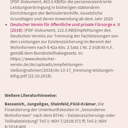
(PDF-Dokument, 463.5 KB)
für die personenzentrierte
Leistungserbringung in bisherigen stationären
Einrichtungen der Behindertenhilfe. Gesetzliche
Grundlagen und deren Anwendung ab dem Jahr 2020
Deutscher Verein für öffentliche und private Fürsorge e. V.
(2018):
(PDF-Dokument, 122.5 KB)
Empfehlungen des
Deutschen Vereins zur Trennung der Fachleistungen von
den Leistungen zur Existenzsicherung im Bereich der
Wohnformen nach § 42a Abs. 2 Satz 1 Nr. 2 SGB XII n.F.
gemäß dem Bundesteilhabegesetz. In:
https://www.deutscher-
verein.de/de/uploads/empfehlungen-
stellungnahmen/2018/dv-13-17_trennung-leistungen-
bthg.pdf (22.10.2018).
Weitere Literaturhinweise:
Bessenich, Jungeilges, Steinfeld,Pöld-Krämer
, Die
Finanzierung der Unterkunftskosten in „besonderen
Wohnformen“ nach dem BTHG – Existenzsicherungs-oder
Teilhabeleistung? Teil 1: NDV 7/2018:371 ff; Teil 2: NDV
8/2018:409