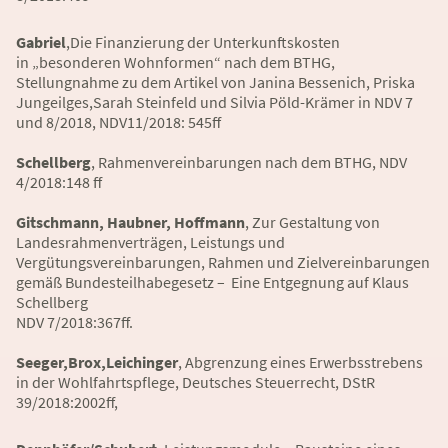
Gabriel
,Die Finanzierung der Unterkunftskosten
in „besonderen Wohnformen“ nach dem BTHG,
Stellungnahme zu dem Artikel von Janina Bessenich, Priska
Jungeilges,Sarah Steinfeld und Silvia Pöld-Krämer in NDV 7
und 8/2018, NDV11/2018: 545ff
Schellberg
, Rahmenvereinbarungen nach dem BTHG, NDV
4/2018:148 ff
Gitschmann, Haubner, Hoffmann
, Zur Gestaltung von
Landesrahmenverträgen, Leistungs­ und
Vergütungsvereinbarungen, Rahmen­ und Zielvereinbarungen
gemäß Bundesteilhabegesetz –
Eine Entgegnung auf Klaus
Schellberg
NDV 7/2018:367ff.
Seeger,Brox,Leichinger
, Abgrenzung eines Erwerbsstrebens
in der Wohlfahrtspflege,
Deutsches Steuerrecht, DStR
39/2018:2002ff,