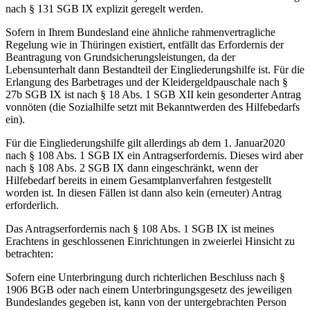
nach § 131 SGB IX explizit geregelt werden.
Sofern in Ihrem Bundesland eine ähnliche rahmenvertragliche
Regelung wie in Thüringen existiert, entfällt das Erfordernis der
Beantragung von Grundsicherungsleistungen, da der
Lebensunterhalt dann Bestandteil der Eingliederungshilfe ist. Für die
Erlangung des Barbetrages und der Kleidergeldpauschale nach §
27b SGB IX ist nach § 18 Abs. 1 SGB XII kein gesonderter Antrag
vonnöten (die Sozialhilfe setzt mit Bekanntwerden des Hilfebedarfs
ein).
Für die Eingliederungshilfe gilt allerdings ab dem 1. Januar2020
nach § 108 Abs. 1 SGB IX ein Antragserfordernis. Dieses wird aber
nach § 108 Abs. 2 SGB IX dann eingeschränkt, wenn der
Hilfebedarf bereits in einem Gesamtplanverfahren festgestellt
worden ist. In diesen Fällen ist dann also kein (erneuter) Antrag
erforderlich.
Das Antragserfordernis nach § 108 Abs. 1 SGB IX ist meines
Erachtens in geschlossenen Einrichtungen in zweierlei Hinsicht zu
betrachten:
Sofern eine Unterbringung durch richterlichen Beschluss nach §
1906 BGB oder nach einem Unterbringungsgesetz des jeweiligen
Bundeslandes gegeben ist, kann von der untergebrachten Person