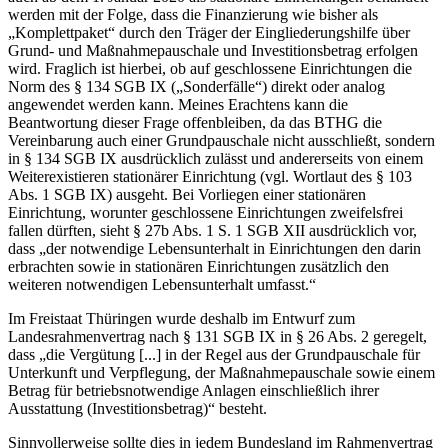
werden mit der Folge, dass die Finanzierung wie bisher als
„Komplettpaket“ durch den Träger der Eingliederungshilfe über
Grund- und Maßnahmepauschale und Investitionsbetrag erfolgen
wird. Fraglich ist hierbei, ob auf geschlossene Einrichtungen die
Norm des § 134 SGB IX („Sonderfälle“) direkt oder analog
angewendet werden kann. Meines Erachtens kann die
Beantwortung dieser Frage offenbleiben, da das BTHG die
Vereinbarung auch einer Grundpauschale nicht ausschließt, sondern
in § 134 SGB IX ausdrücklich zulässt und andererseits von einem
Weiterexistieren stationärer Einrichtung (vgl. Wortlaut des § 103
Abs. 1 SGB IX) ausgeht. Bei Vorliegen einer stationären
Einrichtung, worunter geschlossene Einrichtungen zweifelsfrei
fallen dürften, sieht § 27b Abs. 1 S. 1 SGB XII ausdrücklich vor,
dass „der notwendige Lebensunterhalt in Einrichtungen den darin
erbrachten sowie in stationären Einrichtungen zusätzlich den
weiteren notwendigen Lebensunterhalt umfasst.“
Im Freistaat Thüringen wurde deshalb im Entwurf zum
Landesrahmenvertrag nach § 131 SGB IX in § 26 Abs. 2 geregelt,
dass „die Vergütung [...] in der Regel aus der Grundpauschale für
Unterkunft und Verpflegung, der Maßnahmepauschale sowie einem
Betrag für betriebsnotwendige Anlagen einschließlich ihrer
Ausstattung (Investitionsbetrag)“ besteht.
Sinnvollerweise sollte dies in jedem Bundesland im Rahmenvertrag