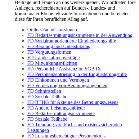
Beiträge und Fragen an uns weiterzugeben. Wir ordneten Ihre
Anliegen, recherchierten auf Bundes-, Landes- und
kommunaler Ebene relevante Informationen und bereiteten
diese für Ihren beruflichen Alltag auf.
Online-Fachdiskussionen
FD Bedarfsermittlungsinstrumente in der Anwendung
FD Sozialraumorientierte Eingliederungshilfe
FD Beratung und Unterstützung
FD Vergütungsformen
FD Landesrahmenverträge
FD Mitwirkungspflichten
FD Persönliche Assistenz im SGB IX
FD Personenzentrierung in der Eingliederungshilfe
FD Einkommen und Vermögen
FD Vernetzung von Beratungsangeboten
FD Schnittstellen
FD Soziale Teilhabe
FD BTHG für Akteure des Betreuungswesens
FD Andere Leistungsanbieter
FD Bedarfsermittlungsinstrumente
FD Soziale Teilhabe
FD Trennung von Fach- und existenzsichernden
Leistungen
FD Leistungsberechtigter Personenkreis