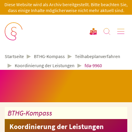
Diese Website wird als Archiv bereitgestellt. Bitte beachten Sie,
dass einige Inhalte möglicherweise nicht mehr aktuell sind.
►
►
BTHG-Kompass
Teilhabeplanverfahren
Startseite
►
►
Koordinierung der Leistungen
fda-9960
BTHG-Kompass
Koordinierung der Leistungen