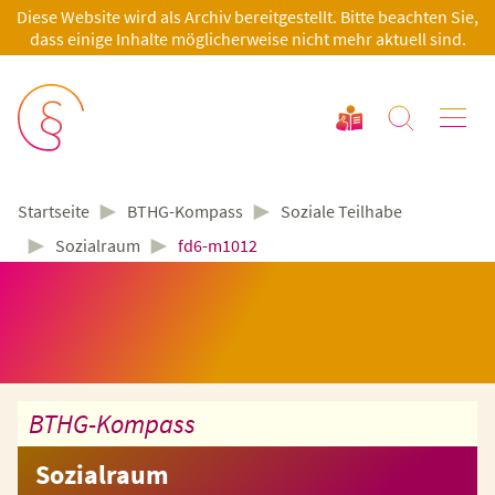
Diese Website wird als Archiv bereitgestellt. Bitte beachten Sie,
dass einige Inhalte möglicherweise nicht mehr aktuell sind.
►
►
BTHG-Kompass
Soziale Teilhabe
Startseite
►
►
Sozialraum
fd6-m1012
BTHG-Kompass
Sozialraum