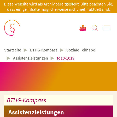
Diese Website wird als Archiv bereitgestellt. Bitte beachten Sie,
dass einige Inhalte möglicherweise nicht mehr aktuell sind.
►
►
BTHG-Kompass
Soziale Teilhabe
Startseite
►
►
Assistenzleistungen
fd10-1019
BTHG-Kompass
Assistenzleistungen