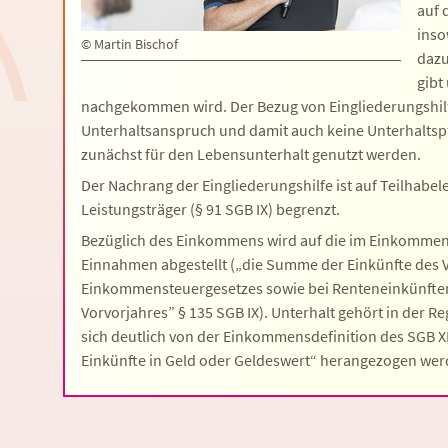
auf 
inso
©
Martin Bischof
dazu
gibt
nachgekommen wird. Der Bezug von Eingliederungshilf
Unterhaltsanspruch und damit auch keine Unterhaltspf
zunächst für den Lebensunterhalt genutzt werden.
Der Nachrang der Eingliederungshilfe ist auf Teilhab
Leistungsträger (§ 91 SGB IX) begrenzt.
Bezüglich des Einkommens wird auf die im Einkommen
Einnahmen abgestellt („die Summe der Einkünfte des V
Einkommensteuergesetzes sowie bei Renteneinkünften
Vorvorjahres” § 135 SGB IX). Unterhalt gehört in der Re
sich deutlich von der Einkommensdefinition des SGB XII
Einkünfte in Geld oder Geldeswert“ herangezogen wer