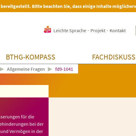
 bereitgestellt. Bitte beachten Sie, dass einige Inhalte möglicher
Leichte Sprache
·
Projekt
·
Kontakt
BTHG-KOMPASS
FACHDISKUSS
►
►
Allgemeine Fragen
fd9-1041
sserungen für die
Behinderungen bei der
und Vermögen in der