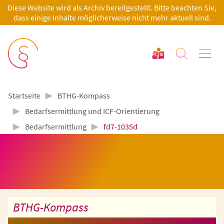
Diese Website wird als Archiv bereitgestellt. Bitte beachten Sie,
dass einige Inhalte möglicherweise nicht mehr aktuell sind.
►
BTHG-Kompass
Startseite
►
Bedarfsermittlung und ICF-Orientierung
►
►
Bedarfsermittlung
fd7-1035d
BTHG-Kompass