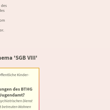
 des
des
vom
s
or.
ema 'SGB VIII'
Öffentliche Kinder-
rungen des BTHG
s Jugendamt?
sychiatrischen Dienst
nt betreuten Wohnen