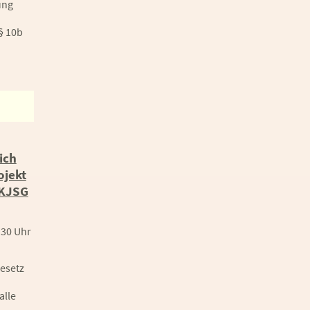
ung
§ 10b
ich
ojekt
 KJSG
:30 Uhr
esetz
alle