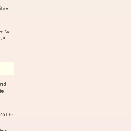
ihre
en Sie
g mit
und
ie
:00 Uhr
 dem