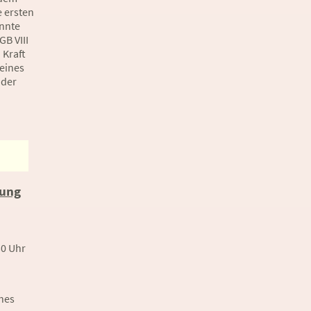
 ersten
nnte
B VIII
 Kraft
eines
 der
rung
30 Uhr
hes