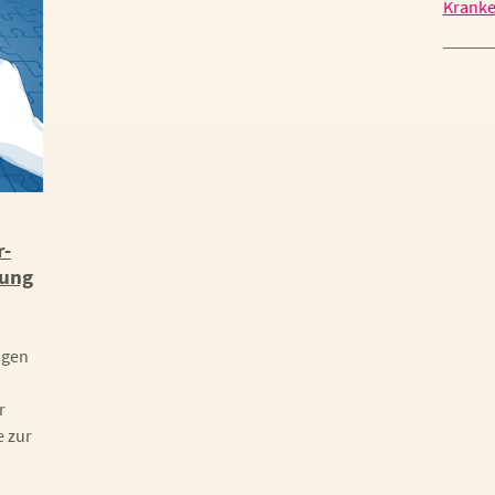
Kranke
r-
rung
ngen
r
e zur