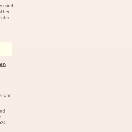
zu sind
l bei
i der
den
30 Uhr
und
n
024