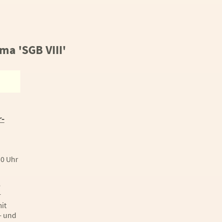
a 'SGB VIII'
r-
30 Uhr
e
r
it
- und