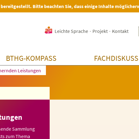
 bereitgestellt. Bitte beachten Sie, dass einige Inhalte möglicher
Leichte Sprache
·
Projekt
·
Kontakt
BTHG-KOMPASS
FACHDISKUSS
chernden Leistungen
stungen
assende Sammlung
ekts zum Thema