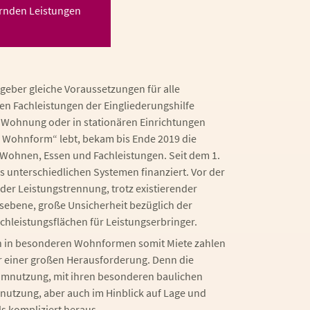
ernden Leistungen
eber gleiche Voraussetzungen für alle
n Fachleistungen der Eingliederungshilfe
n Wohnung oder in stationären Einrichtungen
n Wohnform“ lebt, bekam bis Ende 2019 die
 Wohnen, Essen und Fachleistungen. Seit dem 1.
 unterschiedlichen Systemen finanziert. Vor der
der Leistungstrennung, trotz existierender
ebene, große Unsicherheit bezüglich der
hleistungsflächen für Leistungserbringer.
en in besonderen Wohnformen somit Miete zahlen
r einer großen Herausforderung. Denn die
aumnutzung, mit ihren besonderen baulichen
utzung, aber auch im Hinblick auf Lage und
ls kompliziert heraus.