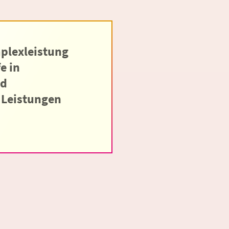
plexleistung
e in
nd
 Leistungen