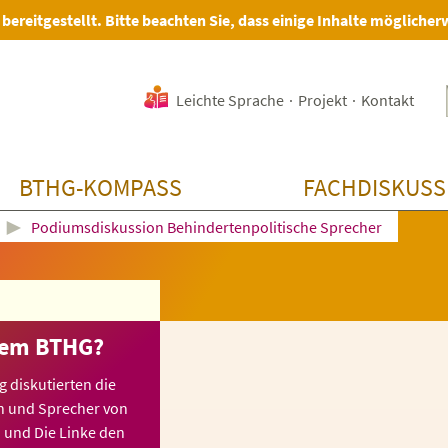
 bereitgestellt. Bitte beachten Sie, dass einige Inhalte möglicher
Leichte Sprache
·
Projekt
·
Kontakt
BTHG-KOMPASS
FACHDISKUSS
►
Podiumsdiskussion Behindertenpolitische Sprecher
 dem BTHG?
 diskutierten die
n und Sprecher von
 und Die Linke den