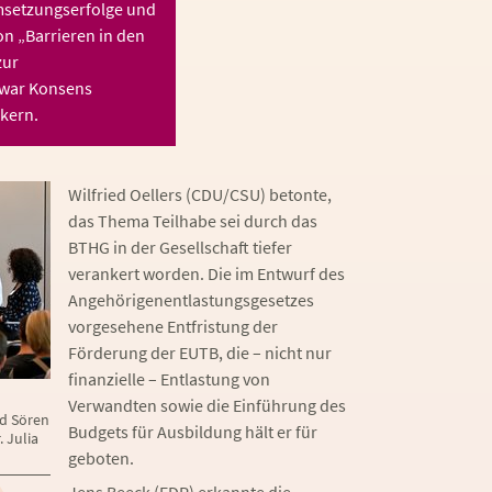
msetzungserfolge und
n „Barrieren in den
zur
 war Konsens
ikern.
Wilfried Oellers (CDU/CSU) betonte,
das Thema Teilhabe sei durch das
BTHG in der Gesellschaft tiefer
verankert worden. Die im Entwurf des
Angehörigenentlastungsgesetzes
vorgesehene Entfristung der
Förderung der EUTB, die – nicht nur
finanzielle – Entlastung von
Verwandten sowie die Einführung des
nd Sören
Budgets für Ausbildung hält er für
 Julia
geboten.