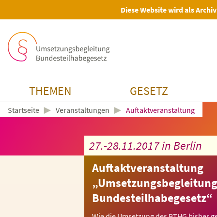
Diese Website wird als Archiv
THEMEN
GESETZ
►
►
Veranstaltungen
Auftaktveranstaltung
Startseite
27.-28.11.2017 in Berlin
Auftaktveranstaltung
„Umsetzungsbegleitun
Bundesteilhabegesetz“
Wie die Umsetzung des BTHG bisher ge