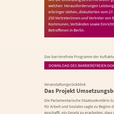
welchen Herausforderungen Leistungs
erbringer stehen, diskutierten vom 27
250 Vertreterinnen und Vertreter von 
Kommunen, Verbänden sowie Einrich
Betroffenen in Berlin.
Das barrierefreie Programm der Auftaktv
DOWNLOAD DES BARRIEREFREIEN DO
Veranstaltungsrückblick
Das Projekt Umsetzungsbe
Die Parlamentarische Staatssekretärin 
für Arbeit und Soziales sagte zu Beginn
geschafft, ein Gesetz zu erarbeiten, dass