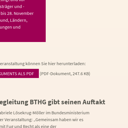
träger und -
. bis 28. November
Bund, Ländern,
tungen und
eranstaltung können Sie hier herunterladen:
KUMENTS ALS PDF
(PDF-Dokument, 247.6 KB)
gleitung BTHG gibt seinen Auftakt
Gabriele Lösekrug-Möller im Bundesministerium
 der Veranstaltung: „Gemeinsam haben wir es
 mit Fug und Recht als eine der