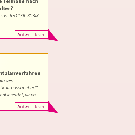
e Teilhabe nach
lter?
e nach §113ff. SGBIX
Antwort lesen
mtplanverfahren
ium des
 "konsensorientiert"
r entscheidet, wenn …
Antwort lesen