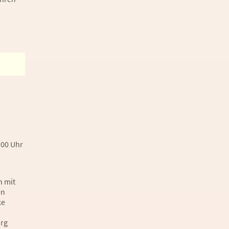
:00 Uhr
h mit
en
ke
rg