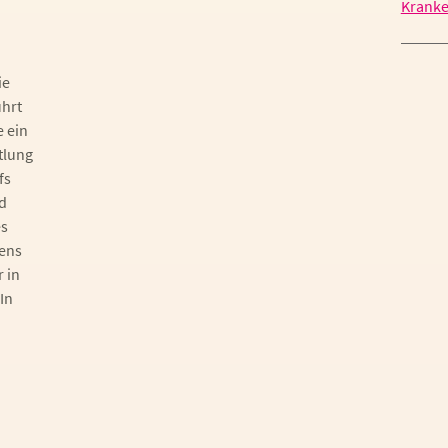
Kranke
ie
hrt
e ein
tlung
fs
d
es
rens
 in
In