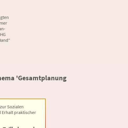
igten
hmer
an-
THG
 Hand“
hema 'Gesamtplanung
 zur Sozialen
 Erhalt praktischer