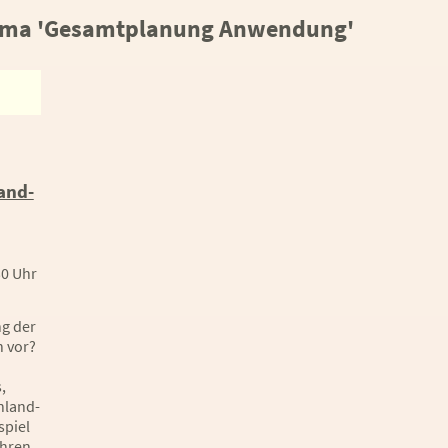
ema 'Gesamtplanung Anwendung'
and-
30 Uhr
g der
 vor?
a
,
nland-
spiel
ahren