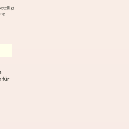
eteiligt
ung
m
 für