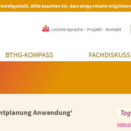
 bereitgestellt. Bitte beachten Sie, dass einige Inhalte möglicher
Leichte Sprache
·
Projekt
·
Kontakt
BTHG-KOMPASS
FACHDISKUSS
amtplanung Anwendung'
Tag
Intens