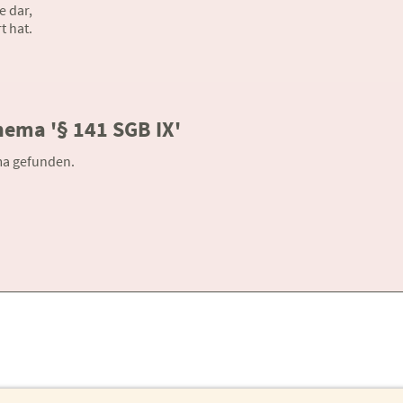
 dar,
t hat.
ema '§ 141 SGB IX'
ma gefunden.