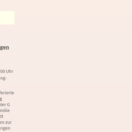
ngen
:00 Uhr
ng-
ferierte
g
ter G
amilie
dt
en zur
ungen