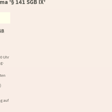
a '§ 141 SGB IX'
GB
00 Uhr
g-
rten
)
g auf