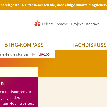
 bereitgestellt. Bitte beachten Sie, dass einige Inhalte möglicher
Leichte Sprache
·
Projekt
·
Kontakt
BTHG-KOMPASS
FACHDISKUSS
►
ale Geldleistungen
fd6-1004
en
 für Leistungen zur
digung und zur
zur Mobilität erteilt