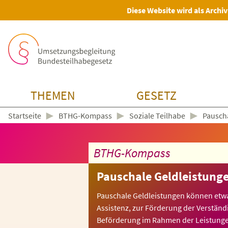
Diese Website wird als Archiv
THEMEN
GESETZ
►
►
►
BTHG-Kompass
Soziale Teilhabe
Pausch
Startseite
BTHG-Kompass
Pauschale Geldleistung
Pauschale Geldleistungen können etwa
Assistenz, zur Förderung der Verstän
Beförderung im Rahmen der Leistungen 