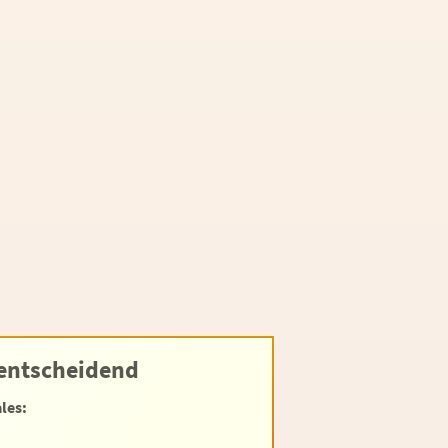
 entscheidend
les: