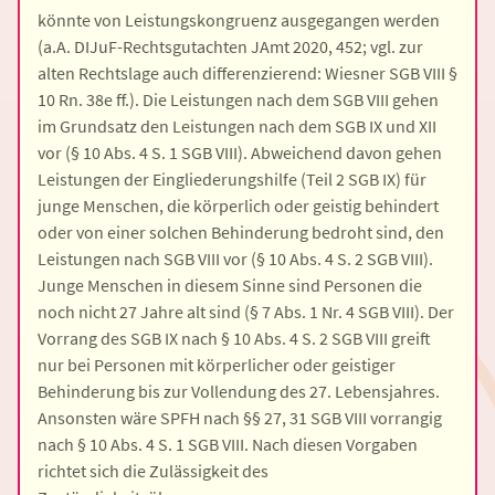
könnte von Leistungskongruenz ausgegangen werden
(a.A. DIJuF-Rechtsgutachten JAmt 2020, 452; vgl. zur
alten Rechtslage auch differenzierend: Wiesner SGB VIII §
10 Rn. 38e ff.). Die Leistungen nach dem SGB VIII gehen
im Grundsatz den Leistungen nach dem SGB IX und XII
vor (§ 10 Abs. 4 S. 1 SGB VIII). Abweichend davon gehen
Leistungen der Eingliederungshilfe (Teil 2 SGB IX) für
junge Menschen, die körperlich oder geistig behindert
oder von einer solchen Behinderung bedroht sind, den
Leistungen nach SGB VIII vor (§ 10 Abs. 4 S. 2 SGB VIII).
Junge Menschen in diesem Sinne sind Personen die
noch nicht 27 Jahre alt sind (§ 7 Abs. 1 Nr. 4 SGB VIII). Der
Vorrang des SGB IX nach § 10 Abs. 4 S. 2 SGB VIII greift
nur bei Personen mit körperlicher oder geistiger
Behinderung bis zur Vollendung des 27. Lebensjahres.
Ansonsten wäre SPFH nach §§ 27, 31 SGB VIII vorrangig
nach § 10 Abs. 4 S. 1 SGB VIII. Nach diesen Vorgaben
richtet sich die Zulässigkeit des