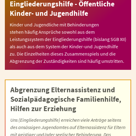
Eingliederungshilfe - Öffentliche
Kinder- und Jugendhilfe
Kinder und Jugendliche mit Behinderungen
stehen häufig Ansprüche sowohl aus dem
Leistungssystem der Eingliederungshilfe (bislang SGB XII)
als auch aus dem System der Kinder-und Jugendhilfe
zu. Die Einzelheiten dieses Zusammenspiels und die
Abgrenzung der Zuständigkeiten sind häufig umstritten.
Abgrenzung Elternassistenz und
Sozialpädagogische Familienhilfe,
Hilfen zur Erziehung
Uns (Eingliederungshilfe) erreichen viele Anträge seitens
des ansässigen Jugendamtes auf Elternassistenz für Eltern
mit geistiger und/oder seelischer Behinderung. Das