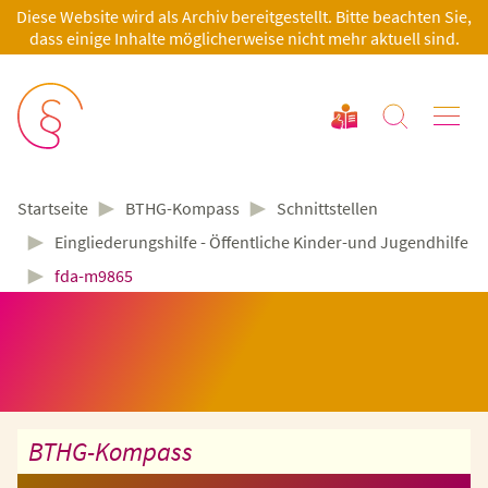
Diese Website wird als Archiv bereitgestellt. Bitte beachten Sie,
dass einige Inhalte möglicherweise nicht mehr aktuell sind.
►
►
BTHG-Kompass
Schnittstellen
Startseite
►
Eingliederungshilfe - Öffentliche Kinder-und Jugendhilfe
►
fda-m9865
BTHG-Kompass