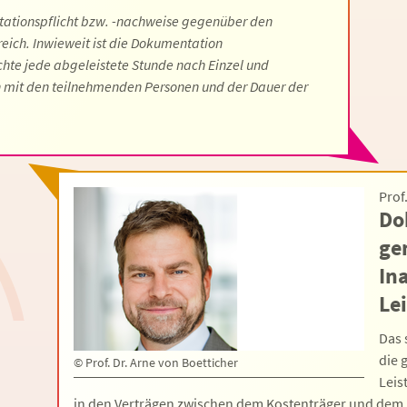
tationspflicht bzw. -nachweise gegenüber den
ich. Inwieweit ist die Dokumentation
hte jede abgeleistete Stunde nach Einzel und
 mit den teilnehmenden Personen und der Dauer der
Prof
Do
ge
In
Le
Das 
die 
©
Prof. Dr. Arne von Boetticher
Leis
in den Verträgen zwischen dem Kostenträger und dem 