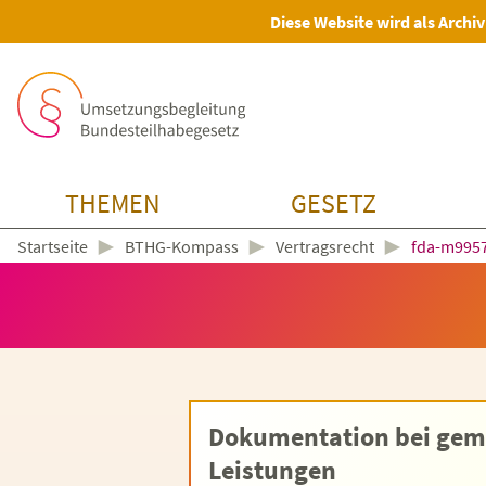
Diese Website wird als Archiv
THEMEN
GESETZ
►
►
►
BTHG-Kompass
Vertragsrecht
fda-m995
Startseite
Dokumentation bei ge
Leistungen