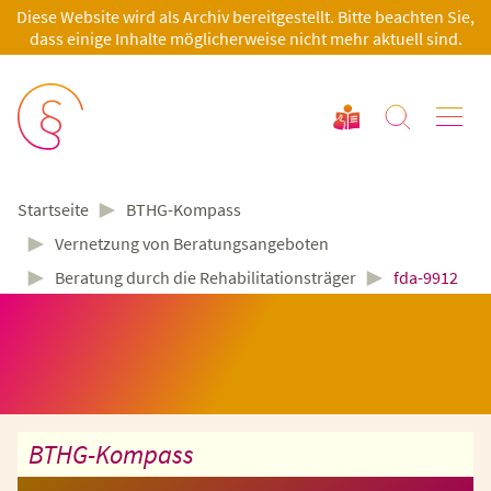
Diese Website wird als Archiv bereitgestellt. Bitte beachten Sie,
dass einige Inhalte möglicherweise nicht mehr aktuell sind.
►
BTHG-Kompass
Startseite
►
Vernetzung von Beratungsangeboten
►
►
Beratung durch die Rehabilitationsträger
fda-9912
BTHG-Kompass