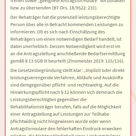
treffen sowie „geeignete Antragsformulare” vorzuhalten
bzw. zu übersenden (BT-Drs. 18/9522: 231).
Der Rehaträger hat die potenziell leistungsberechtigte
Person über alle in Betracht kommenden Leistungen zu
informieren. Ob es sich nach Einschätzung des
Rehaträgers um einen notwendigen Bedarf handelt, ist
dabei unerheblich. Dessen Notwendigkeit wird erst im
an die Antragsstellung anschließende Bedarfsermittlung
gemäß § 13 SGB IX beurteilt (Zinsmeister 2019: 115/116).
Die Gesetzesbegründung stellt klar: „Implizit oder direkt
leistungsverengende Verfahren, Abläufe und Auskünfte
sind demgegenüber pflicht- und rechtswidrig. Auf die
Hinwirkungspflicht nach § 12 können sich demnach die
Leistungsberechtigten gegenüber die
Rehabilitationsträger berufen, falls auf die Möglichkeit
einer Antragstellung auf Leistungen zur Teilhabe
pflichtwidrig nicht hingewiesen wurde oder wenn
Antragsformulare den fehlerhaften Eindruck erwecken
würden, die Nichtzuständigkeit eines Leistungsträgers