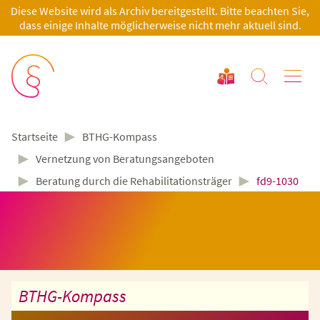
Diese Website wird als Archiv bereitgestellt. Bitte beachten Sie,
dass einige Inhalte möglicherweise nicht mehr aktuell sind.
►
BTHG-Kompass
Startseite
►
Vernetzung von Beratungsangeboten
►
►
Beratung durch die Rehabilitationsträger
fd9-1030
BTHG-Kompass