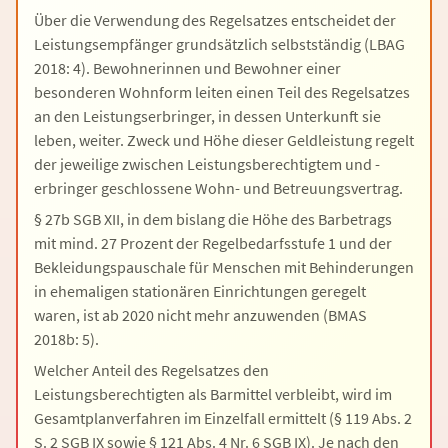
Über die Verwendung des Regelsatzes entscheidet der
Leistungsempfänger grundsätzlich selbstständig (LBAG
2018: 4). Bewohnerinnen und Bewohner einer
besonderen Wohnform leiten einen Teil des Regelsatzes
an den Leistungserbringer, in dessen Unterkunft sie
leben, weiter. Zweck und Höhe dieser Geldleistung regelt
der jeweilige zwischen Leistungsberechtigtem und -
erbringer geschlossene Wohn- und Betreuungsvertrag.
§ 27b SGB XII, in dem bislang die Höhe des Barbetrags
mit mind. 27 Prozent der Regelbedarfsstufe 1 und der
Bekleidungspauschale für Menschen mit Behinderungen
in ehemaligen stationären Einrichtungen geregelt
waren, ist ab 2020 nicht mehr anzuwenden (BMAS
2018b: 5).
Welcher Anteil des Regelsatzes den
Leistungsberechtigten als Barmittel verbleibt, wird im
Gesamtplanverfahren im Einzelfall ermittelt (§ 119 Abs. 2
S. 2 SGB IX sowie § 121 Abs. 4 Nr. 6 SGB IX). Je nach den