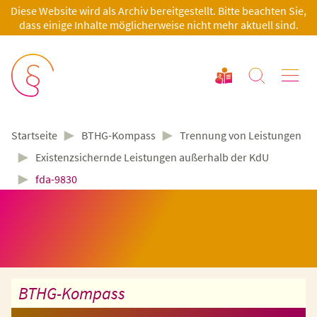
Diese Website wird als Archiv bereitgestellt. Bitte beachten Sie,
dass einige Inhalte möglicherweise nicht mehr aktuell sind.
►
►
BTHG-Kompass
Trennung von Leistungen
Startseite
►
Existenzsichernde Leistungen außerhalb der KdU
►
fda-9830
BTHG-Kompass