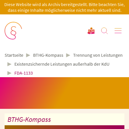
Diese Website wird als Archiv bereitgestellt. Bitte beachten Sie,
dass einige Inhalte möglicherweise nicht mehr aktuell sind.
►
►
BTHG-Kompass
Trennung von Leistungen
Startseite
►
Existenzsichernde Leistungen außerhalb der KdU
►
FDA-1133
BTHG-Kompass