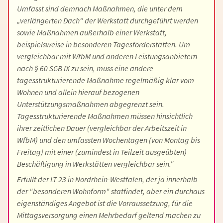
Umfasst sind demnach Maßnahmen, die unter dem
„verlängerten Dach“ der Werkstatt durchgeführt werden
sowie Maßnahmen außerhalb einer Werkstatt,
beispielsweise in besonderen Tagesförderstätten. Um
vergleichbar mit WfbM und anderen Leistungsanbietern
nach § 60 SGB IX zu sein, muss eine andere
tagesstrukturierende Maßnahme regelmäßig klar vom
Wohnen und allein hierauf bezogenen
Unterstützungsmaßnahmen abgegrenzt sein.
Tagesstrukturierende Maßnahmen müssen hinsichtlich
ihrer zeitlichen Dauer (vergleichbar der Arbeitszeit in
WfbM) und den umfassten Wochentagen (von Montag bis
Freitag) mit einer (zumindest in Teilzeit ausgeübten)
Beschäftigung in Werkstätten vergleichbar sein."
Erfüllt der LT 23 in Nordrhein-Westfalen, der ja innerhalb
der "besonderen Wohnform" statfindet, aber ein durchaus
eigenständiges Angebot ist die Vorraussetzung, für die
Mittagsversorgung einen Mehrbedarf geltend machen zu