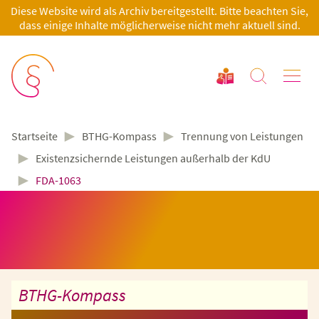
Diese Website wird als Archiv bereitgestellt. Bitte beachten Sie,
dass einige Inhalte möglicherweise nicht mehr aktuell sind.
►
►
BTHG-Kompass
Trennung von Leistungen
Startseite
►
Existenzsichernde Leistungen außerhalb der KdU
►
FDA-1063
BTHG-Kompass