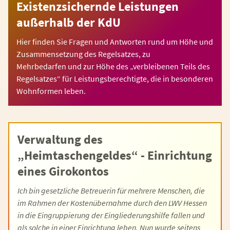
Existenzsichernde Leistungen
außerhalb der KdU
Hier finden Sie Fragen und Antworten rund um Höhe und
Zusammensetzung des Regelsatzes, zu
Mehrbedarfen und zur Höhe des „verbleibenen Teils des
Regelsatzes“ für Leistungsberechtigte, die in besonderen
Wohnformen leben.
Verwaltung des
„Heimtaschengeldes“ - Einrichtung
eines Girokontos
Ich bin gesetzliche Betreuerin für mehrere Menschen, die
im Rahmen der Kostenübernahme durch den LWV Hessen
in die Eingruppierung der Eingliederungshilfe fallen und
als solche in einer Einrichtung leben. Nun wurde seitens