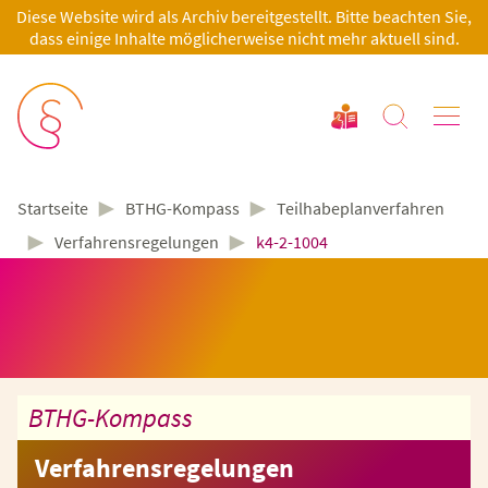
Diese Website wird als Archiv bereitgestellt. Bitte beachten Sie,
dass einige Inhalte möglicherweise nicht mehr aktuell sind.
►
►
BTHG-Kompass
Teilhabeplanverfahren
Startseite
►
►
Verfahrensregelungen
k4-2-1004
BTHG-Kompass
Verfahrensregelungen