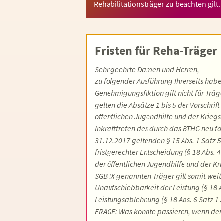
Rehabilitationsträger zu beachten gilt.
Fristen für Reha-Träger
Sehr geehrte Damen und Herren,
zu folgender Ausführung Ihrerseits hab
Genehmigungsfiktion gilt nicht für Träg
gelten die Absätze 1 bis 5 der Vorschrift
öffentlichen Jugendhilfe und der Krieg
Inkrafttreten des durch das BTHG neu fo
31.12.2017 geltenden § 15 Abs. 1 Satz 5
fristgerechter Entscheidung (§ 18 Abs. 4
der öffentlichen Jugendhilfe und der Kri
SGB IX genannten Träger gilt somit weit
Unaufschiebbarkeit der Leistung (§ 18 Ab
Leistungsablehnung (§ 18 Abs. 6 Satz 1 
FRAGE: Was könnte passieren, wenn der 