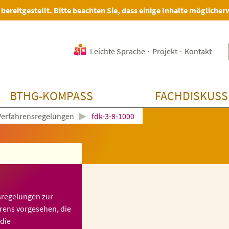
 bereitgestellt. Bitte beachten Sie, dass einige Inhalte möglicher
Leichte Sprache
·
Projekt
·
Kontakt
BTHG-KOMPASS
FACHDISKUSS
►
Verfahrensregelungen
fdk-3-8-1000
sregelungen zur
rens vorgesehen, die
die