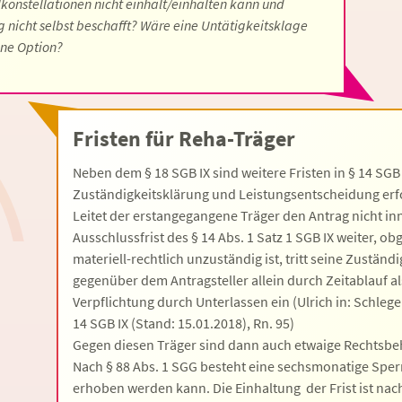
onstellationen nicht einhält/einhalten kann und
ng nicht selbst beschafft? Wäre eine Untätigkeitsklage
ine Option?
Fristen für Reha-Träger
Neben dem § 18 SGB IX sind weitere Fristen in § 14 SGB
Zuständigkeitsklärung und Leistungsentscheidung er
Leitet der erstangegangene Träger den Antrag nicht i
Ausschlussfrist des § 14 Abs. 1 Satz 1 SGB IX weiter, ob
materiell-rechtlich unzuständig ist, tritt seine Zustän
gegenüber dem Antragsteller allein durch Zeitablauf al
Verpflichtung durch Unterlassen ein (Ulrich in: Schlegel
14 SGB IX (Stand: 15.01.2018), Rn. 95)
Gegen diesen Träger sind dann auch etwaige Rechtsbeh
Nach § 88 Abs. 1 SGG besteht eine sechsmonatige Sperr
erhoben werden kann. Die Einhaltung der Frist ist na