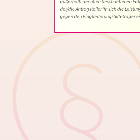
außerhalb der oben beschriebenen Fallk
der/die Antragsteller*in sich die Leistu
gegen den Eingliederungshilfeträger e