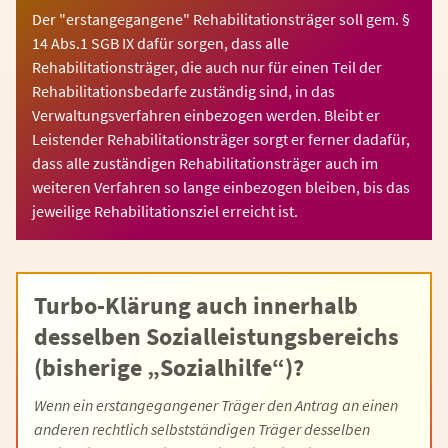
Der "erstangegangene" Rehabilitationsträger soll gem. §
14 Abs.1 SGB IX dafür sorgen, dass alle
Rehabilitationsträger, die auch nur für einen Teil der
Rehabilitationsbedarfe zuständig sind, in das
Verwaltungsverfahren einbezogen werden. Bleibt er
Leistender Rehabilitationsträger sorgt er ferner dadafür,
dass alle zuständigen Rehabilitationsträger auch im
weiteren Verfahren so lange einbezogen bleiben, bis das
jeweilige Rehabilitationsziel erreicht ist.
Turbo-Klärung auch innerhalb
desselben Sozialleistungsbereichs
(bisherige „Sozialhilfe“)?
Wenn ein erstangegangener Träger den Antrag an einen
anderen rechtlich selbstständigen Träger desselben