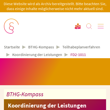
Diese Website wird als Archiv bereitgestellt. Bitte beachten Sie,
dass einige Inhalte möglicherweise nicht mehr aktuell sind.
►
►
BTHG-Kompass
Teilhabeplanverfahren
Startseite
►
►
Koordinierung der Leistungen
FD2-1011
BTHG-Kompass
Koordinierung der Leistungen