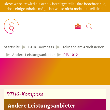
Diese Website wird als Archiv bereitgestellt. Bitte beachten Sie,
dass einige Inhalte möglicherweise nicht mehr aktuell sind.
►
►
BTHG-Kompass
Teilhabe am Arbeitsleben
Startseite
►
►
Andere Leistungsanbieter
fd3-1012
BTHG-Kompass
Andere Leistungsanbieter