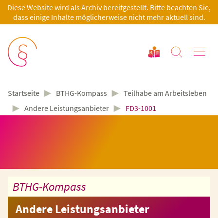
Diese Website wird als Archiv bereitgestellt. Bitte beachten Sie,
dass einige Inhalte möglicherweise nicht mehr aktuell sind.
►
►
BTHG-Kompass
Teilhabe am Arbeitsleben
Startseite
►
►
Andere Leistungsanbieter
FD3-1001
BTHG-Kompass
Andere Leistungsanbieter