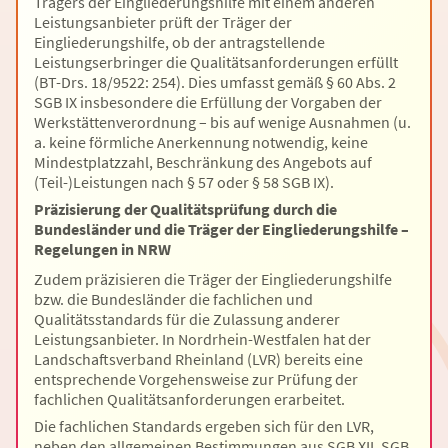
Trägers der Eingliederungshilfe mit einem anderen
Leistungsanbieter prüft der Träger der
Eingliederungshilfe, ob der antragstellende
Leistungserbringer die Qualitätsanforderungen erfüllt
(BT-Drs. 18/9522: 254). Dies umfasst gemäß § 60 Abs. 2
SGB IX insbesondere die Erfüllung der Vorgaben der
Werkstättenverordnung – bis auf wenige Ausnahmen (u.
a. keine förmliche Anerkennung notwendig, keine
Mindestplatzzahl, Beschränkung des Angebots auf
(Teil-)Leistungen nach § 57 oder § 58 SGB IX).
Präzisierung der Qualitätsprüfung durch die
Bundesländer und die Träger der Eingliederungshilfe –
Regelungen in NRW
Zudem präzisieren die Träger der Eingliederungshilfe
bzw. die Bundesländer die fachlichen und
Qualitätsstandards für die Zulassung anderer
Leistungsanbieter. In Nordrhein-Westfalen hat der
Landschaftsverband Rheinland (LVR) bereits eine
entsprechende Vorgehensweise zur Prüfung der
fachlichen Qualitätsanforderungen erarbeitet.
Die fachlichen Standards ergeben sich für den LVR,
neben den allgemeinen Bestimmungen aus SGB XII, SGB