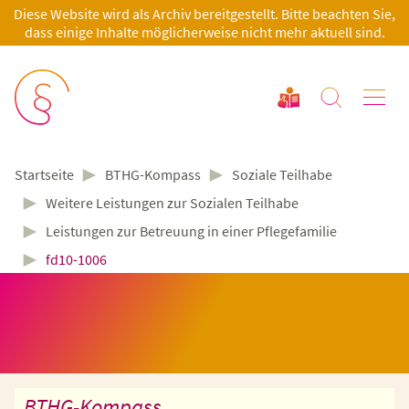
Diese Website wird als Archiv bereitgestellt. Bitte beachten Sie,
dass einige Inhalte möglicherweise nicht mehr aktuell sind.
►
►
BTHG-Kompass
Soziale Teilhabe
Startseite
►
Weitere Leistungen zur Sozialen Teilhabe
►
Leistungen zur Betreuung in einer Pflegefamilie
►
fd10-1006
BTHG-Kompass