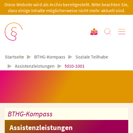
Diese Website wird als Archiv bereitgestellt. Bitte beachten Sie,
dass einige Inhalte möglicherweise nicht mehr aktuell sind.
►
►
BTHG-Kompass
Soziale Teilhabe
Startseite
►
►
Assistenzleistungen
fd10-1001
BTHG-Kompass
Assistenzleistungen