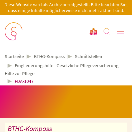
Diese Website wird als Archiv bereitgestellt. Bitte beachten Sie,
dass einige Inhalte möglicherweise nicht mehr aktuell sind.
►
►
BTHG-Kompass
Schnittstellen
Startseite
►
Eingliederungshilfe - Gesetzliche Pflegeversicherung -
Hilfe zur Pflege
►
FDA-1047
BTHG-Kompass