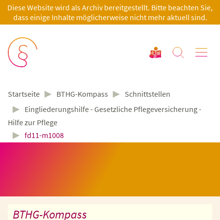
Diese Website wird als Archiv bereitgestellt. Bitte beachten Sie,
dass einige Inhalte möglicherweise nicht mehr aktuell sind.
►
►
BTHG-Kompass
Schnittstellen
Startseite
►
Eingliederungshilfe - Gesetzliche Pflegeversicherung -
Hilfe zur Pflege
►
fd11-m1008
BTHG-Kompass