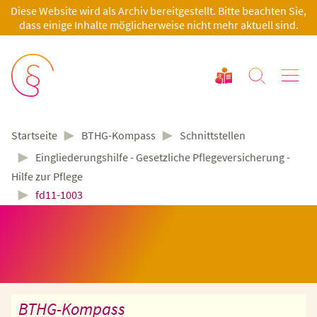
Diese Website wird als Archiv bereitgestellt. Bitte beachten Sie,
dass einige Inhalte möglicherweise nicht mehr aktuell sind.
►
►
BTHG-Kompass
Schnittstellen
Startseite
►
Eingliederungshilfe - Gesetzliche Pflegeversicherung -
Hilfe zur Pflege
►
fd11-1003
BTHG-Kompass