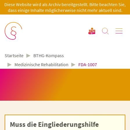
Diese Website wird als Archiv bereitgestellt. Bitte beachten Sie,
dass einige Inhalte möglicherweise nicht mehr aktuell sind.
►
BTHG-Kompass
Startseite
►
►
Medizinische Rehabilitation
FDA-1007
Muss die Eingliederungshilfe