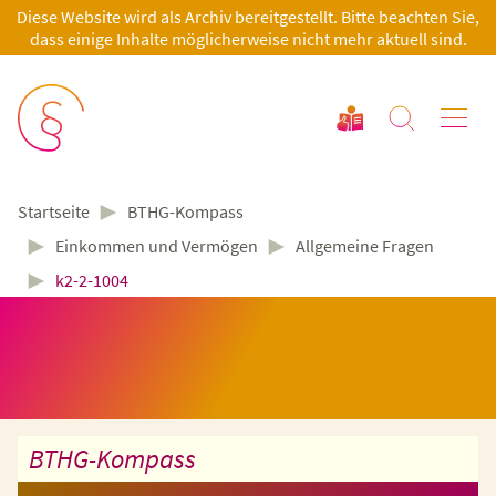
Diese Website wird als Archiv bereitgestellt. Bitte beachten Sie,
dass einige Inhalte möglicherweise nicht mehr aktuell sind.
►
BTHG-Kompass
Startseite
►
►
Einkommen und Vermögen
Allgemeine Fragen
►
k2-2-1004
BTHG-Kompass