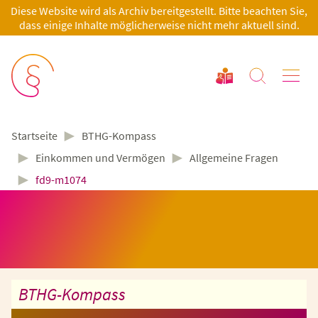
Diese Website wird als Archiv bereitgestellt. Bitte beachten Sie,
dass einige Inhalte möglicherweise nicht mehr aktuell sind.
►
BTHG-Kompass
Startseite
►
►
Einkommen und Vermögen
Allgemeine Fragen
►
fd9-m1074
BTHG-Kompass