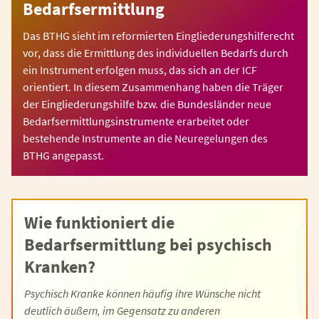
Bedarfsermittlung
Das BTHG sieht im reformierten Eingliederungshilferecht
vor, dass die Ermittlung des individuellen Bedarfs durch
ein Instrument erfolgen muss, das sich an der ICF
orientiert. In diesem Zusammenhang haben die Träger
der Eingliederungshilfe bzw. die Bundesländer neue
Bedarfsermittlungsinstrumente erarbeitet oder
bestehende Instrumente an die Neuregelungen des
BTHG angepasst.
Wie funktioniert die
Bedarfsermittlung bei psychisch
Kranken?
Psychisch Kranke können häufig ihre Wünsche nicht
deutlich äußern, im Gegensatz zu anderen