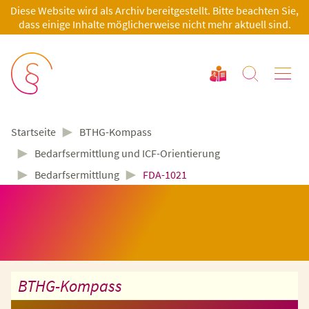
Diese Website wird als Archiv bereitgestellt. Bitte beachten Sie,
dass einige Inhalte möglicherweise nicht mehr aktuell sind.
►
BTHG-Kompass
Startseite
►
Bedarfsermittlung und ICF-Orientierung
►
►
Bedarfsermittlung
FDA-1021
BTHG-Kompass