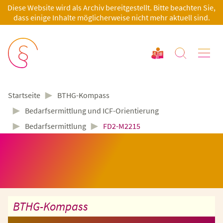
Diese Website wird als Archiv bereitgestellt. Bitte beachten Sie,
dass einige Inhalte möglicherweise nicht mehr aktuell sind.
►
BTHG-Kompass
Startseite
►
Bedarfsermittlung und ICF-Orientierung
►
►
Bedarfsermittlung
FD2-M2215
BTHG-Kompass