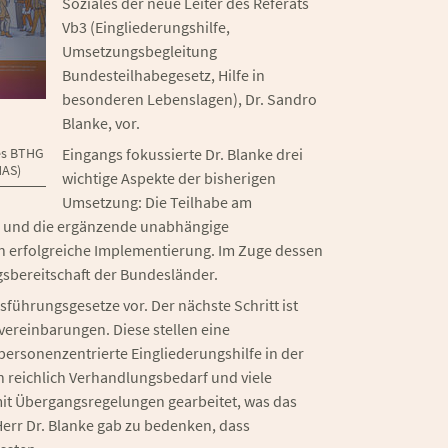
Soziales der neue Leiter des Referats
Vb3 (Eingliederungshilfe,
Umsetzungsbegleitung
Bundesteilhabegesetz, Hilfe in
besonderen Lebenslagen), Dr. Sandro
Blanke, vor.
Eingangs fokussierte Dr. Blanke drei
es BTHG
MAS)
wichtige Aspekte der bisherigen
Umsetzung: Die Teilhabe am
n und die ergänzende unabhängige
n erfolgreiche Implementierung. Im Zuge dessen
sbereitschaft der Bundesländer.
sführungsgesetze vor. Der nächste Schritt ist
reinbarungen. Diese stellen eine
personenzentrierte Eingliederungshilfe in der
ch reichlich Verhandlungsbedarf und viele
 mit Übergangsregelungen gearbeitet, was das
err Dr. Blanke gab zu bedenken, dass