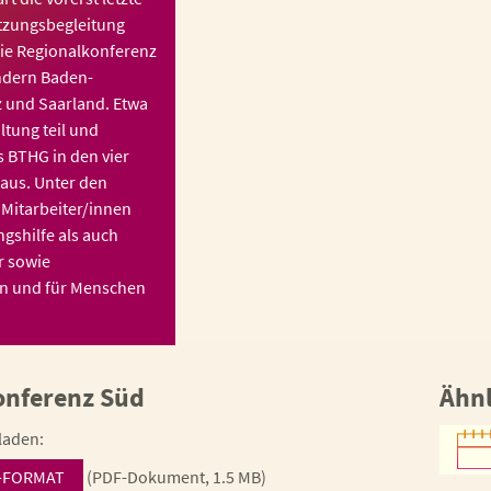
tzungsbegleitung
 die Regionalkonferenz
ndern Baden-
 und Saarland. Etwa
tung teil und
 BTHG in den vier
aus. Unter den
Mitarbeiter/innen
ngshilfe als auch
r sowie
on und für Menschen
onferenz Süd
Ähnl
laden:
-FORMAT
(PDF-Dokument, 1.5 MB)