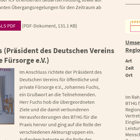
planten Übergangsregelungen für den Zeitraum ab
LS PDF
(PDF-Dokument, 131.1 KB)
Umset
 (Präsident des Deutschen Vereins
Regio
e Fürsorge e.V.)
Art
Zeit
Im Anschluss richtete der Präsident des
Ort
Deutschen Vereins für öffentliche und
private Fürsorge e.V., Johannes Fuchs,
ein Grußwort an die Teilnehmenden.
Im Rah
Herr Fuchs hob die übergeordneten
BTHG f
Ziele und die damit verbundenen
Region
Vertret
Herausforderungen des BTHG für die
Einglie
Praxis hervor und ging auf die Rolle der
Leistu
verschiedenen Akteursgruppen ein.
Mensch
Außerdem betonte er die Rolle des