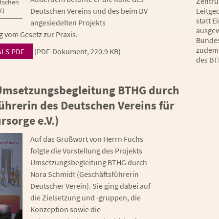
Zentru
tschen
Deutschen Vereins und des beim DV
Leitge
.)
statt 
angesiedelten Projekts
ausgew
vom Gesetz zur Praxis.
Bundes
zudem 
LS PDF
(PDF-Dokument, 220.9 KB)
des BT
s Umsetzungsbegleitung BTHG durch
ührerin des Deutschen Vereins für
rsorge e.V.)
Auf das Grußwort von Herrn Fuchs
folgte die Vorstellung des Projekts
Umsetzungsbegleitung BTHG durch
Nora Schmidt (Geschäftsführerin
Deutscher Verein). Sie ging dabei auf
die Zielsetzung und -gruppen, die
Konzeption sowie die