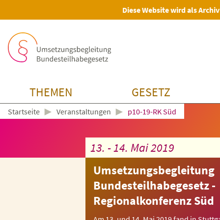
Diese Website wird als Archiv
THEMEN
GESETZ
►
►
Veranstaltungen
p10-19-RK Süd
Startseite
13. - 14. Mai 2019
Umsetzungsbegleitung
Bundesteilhabegesetz -
Regionalkonferenz Süd
Am 13. und 14. Mai 2019 fand in Stuttga