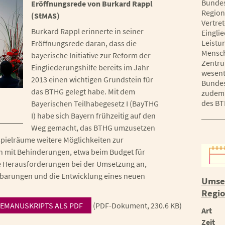
Bundes
Eröffnungsrede von Burkard Rappl
Region
(StMAS)
Vertret
Burkard Rappl erinnerte in seiner
Einglie
Leistu
Eröffnungsrede daran, dass die
Mensch
bayerische Initiative zur Reform der
Zentru
Eingliederungshilfe bereits im Jahr
wesent
2013 einen wichtigen Grundstein für
Bundes
das BTHG gelegt habe. Mit dem
zudem 
des BT
Bayerischen Teilhabegesetz I (BayTHG
I) habe sich Bayern frühzeitig auf den
Weg gemacht, das BTHG umzusetzen
pielräume weitere Möglichkeiten zur
n mit Behinderungen, etwa beim Budget für
re Herausforderungen bei der Umsetzung an,
barungen und die Entwicklung eines neuen
Umset
Regio
EMANUSKRIPTS ALS PDF
(PDF-Dokument, 230.6 KB)
Art
Zeit