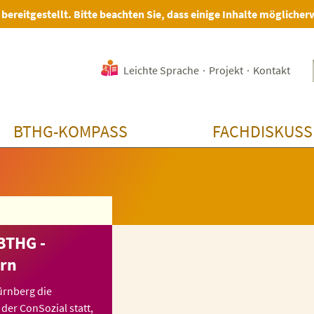
 bereitgestellt. Bitte beachten Sie, dass einige Inhalte möglicher
Leichte Sprache
·
Projekt
·
Kontakt
BTHG-KOMPASS
FACHDISKUSS
BTHG -
ern
ürnberg die
er ConSozial statt,