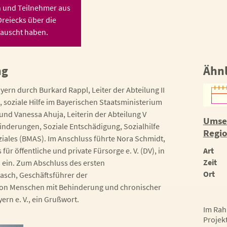
n und Teilnehmer aus
Dreiecks über die
auscht haben.
ng
Ähnl
ern durch Burkard Rappl, Leiter der Abteilung II
soziale Hilfe im Bayerischen Staatsministerium
 und Vanessa Ahuja, Leiterin der Abteilung V
Umset
nderungen, Soziale Entschädigung, Sozialhilfe
Regio
iales (BMAS). Im Anschluss führte Nora Schmidt,
ür öffentliche und private Fürsorge e. V. (DV), in
Art
Zeit
ein. Zum Abschluss des ersten
Ort
sch, Geschäftsführer der
 von Menschen mit Behinderung und chronischer
rn e. V., ein Grußwort.
Im Ra
Projek