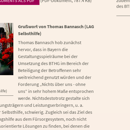
KUMENTS ALS PDF
(PDF-Dokument, 787.4 KB)
zudem 
des BT
Grußwort von Thomas Bannasch (LAG
Selbsthilfe)
Thomas Bannasch hob zunächst
hervor, dass in Bayern die
Gestaltungsspielräume bei der
Umsetzung des BTHG im Bereich der
Beteiligung der Betroffenen sehr
weitreichend genutzt würden und der
Forderung „Nichts über uns - ohne
uns“ in sehr hohem Maße entsprochen
lfe)
werde. Nichtsdestotrotz gestalte sich
ungsträgern und Leistungserbringern, u. a.
elbsthilfe, schwierig. Zugleich sei das Ziel des
ngshilfe aus dem Fürsorgesystem, noch nicht
tsorientierte Lösungen zu finden, bei denen die