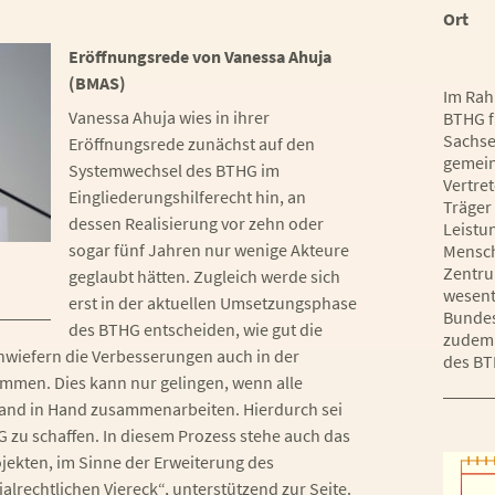
Ort
Eröffnungsrede von Vanessa Ahuja
(BMAS)
Im Rah
Vanessa Ahuja wies in ihrer
BTHG f
Sachse
Eröffnungsrede zunächst auf den
gemein
Systemwechsel des BTHG im
Vertre
Eingliederungshilferecht hin, an
Träger 
dessen Realisierung vor zehn oder
Leistu
sogar fünf Jahren nur wenige Akteure
Mensch
Zentru
geglaubt hätten. Zugleich werde sich
wesent
erst in der aktuellen Umsetzungsphase
Bundes
des BTHG entscheiden, wie gut die
zudem 
inwiefern die Verbesserungen auch in der
des BT
mmen. Dies kann nur gelingen, wenn alle
 Hand in Hand zusammenarbeiten. Hierdurch sei
G zu schaffen. In diesem Prozess stehe auch das
ekten, im Sinne der Erweiterung des
alrechtlichen Viereck“, unterstützend zur Seite.