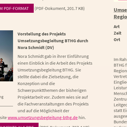
M PDF-FORMAT
(PDF-Dokument, 201.7 KB)
Umset
Regio
Art
Zeit
Vorstellung des Projekts
Ort
Umsetzungsbegleitung BTHG durch
Nora Schmidt (DV)
Nora Schmidt gab in ihrer Einführung
Im Rah
einen Einblick in die Arbeit des Projekts
BTHG f
Umsetzungsbegleitung BTHG. Sie
Region
Vertret
stellte dabei die Zielsetzung, die
Einglie
Konzeption und die
Leistu
Schwerpunktthemen der bisherigen
Mensch
Projektarbeit vor. Zudem wies sie auf
ng
Zentru
die Fachveranstaltungen des Projekts
Leitge
statt 
und auf die Möglichkeit der
ausgew
site
www.umsetzungsbegleitung-bthg.de
hin.
Bundes