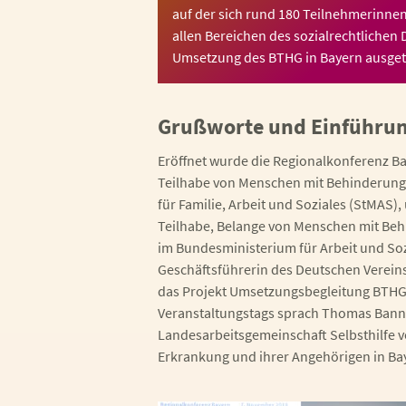
auf der sich rund 180 Teilnehmerinne
allen Bereichen des sozialrechtlichen 
Umsetzung des BTHG in Bayern ausget
Grußworte und Einführu
Eröffnet wurde die Regionalkonferenz Bay
Teilhabe von Menschen mit Behinderung, 
für Familie, Arbeit und Soziales (StMAS),
Teilhabe, Belange von Menschen mit Behi
im Bundesministerium für Arbeit und Soz
Geschäftsführerin des Deutschen Vereins f
das Projekt Umsetzungsbegleitung BTHG 
Veranstaltungstags sprach Thomas Banna
Landesarbeitsgemeinschaft Selbsthilfe
Erkrankung und ihrer Angehörigen in Baye