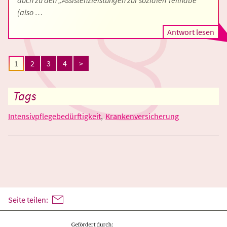
auch zu den „Assistenzleistungen zur sozialen Teilhabe“
(also …
Antwort lesen
1
2
3
4
>
Tags
Intensivpflegebedürftigkeit
Krankenversicherung
Seite teilen: